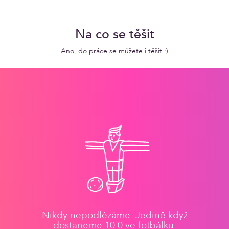
Na co se těšit
Ano, do práce se můžete i těšit :)
Nikdy nepodlézáme. Jedině když
dostaneme 10:0 ve fotbálku.