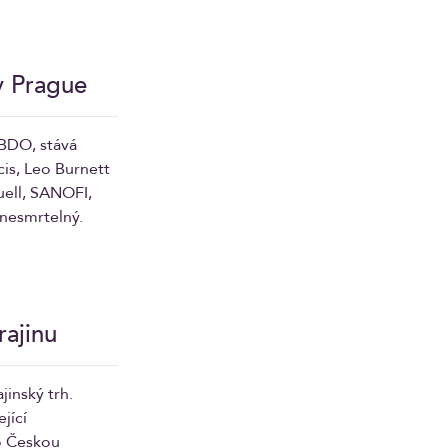
y Prague
BBDO, stává
cis, Leo Burnett
quell, SANOFI,
nesmrtelný.
ajinu
inský trh.
jící
o Českou