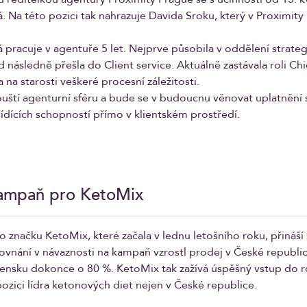
. Na této pozici tak nahrazuje Davida Sroku, který v Proximity
 pracuje v agentuře 5 let. Nejprve působila v oddělení strate
 následně přešla do Client service. Aktuálně zastávala roli Ch
 na starosti veškeré procesní záležitosti.
uští agenturní sféru a bude se v budoucnu věnovat uplatnění 
řídících schopností přímo v klientském prostředí.
ampaň pro KetoMix
značku KetoMix, které začala v lednu letošního roku, přináší 
ovnání v návaznosti na kampaň vzrostl prodej v České republi
vensku dokonce o 80 %. KetoMix tak zažívá úspěšný vstup do 
pozici lídra ketonových diet nejen v České republice.