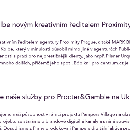
lbe novým kreativním ředitelem Proximit
eativním ředitelem agentury Proximity Prague, a také MARK 
Kolbe, který v minulosti působil mimo jiné v agenturách Publi
nosti s prací pro nejprestižnější klienty, jako např. Pilsner Ur
mnoho dalších, přičemž jeho spot „Bóbika“ pro centrum.cz je 
e naše služby pro Procter&Gamble na Ukr
jeme naši působnost v rámci projektu Pampers Village na ukraj
rojektu se staráme o brandové digitální kanály a s nimi souvise
 Dosud jsme z Prahy produkovali Pampers digitální aktiva pr