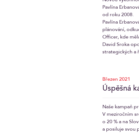
Pavlína Erbanová
od roku 2008.
Pavlína Erbanová
plánování, odkud
Officer, kde měla
David Sroka opo
strategických a 
Březen 2021
Úspěšná k
Naše kampaň pro 
V meziročním sr
o 20 % a na Slo
a posiluje svou 