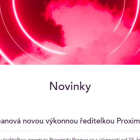
Novinky
banová novou výkonnou ředitelkou Proxim
ředitelkou agentury Proximity Prague se s účinností od 15. kv