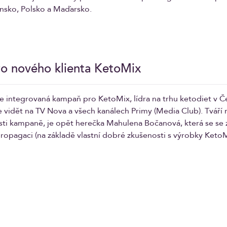
ensko, Polsko a Maďarsko.
o nového klienta KetoMix
je integrovaná kampaň pro KetoMix, lídra na trhu ketodiet v Č
vidět na TV Nova a všech kanálech Primy (Media Club). Tváří n
ásti kampaně, je opět herečka Mahulena Bočanová, která se se 
 propagaci (na základě vlastní dobré zkušenosti s výrobky KetoMi