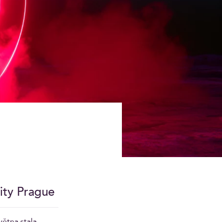
ity Prague
ětna stala