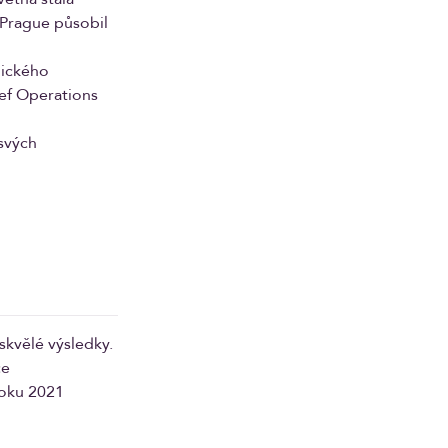
 Prague působil
gického
ief Operations
svých
skvělé výsledky.
ce
roku 2021