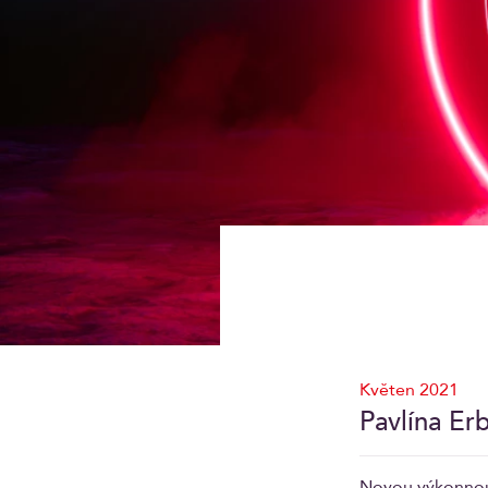
Květen 2021
Pavlína Er
Novou výkonnou 