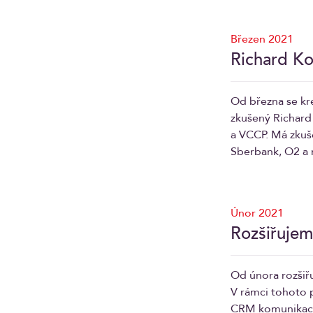
Březen 2021
Richard Ko
Od března se kr
zkušený Richard 
a VCCP. Má zkuše
Sberbank, O2 a 
Únor 2021
Rozšiřujem
Od února rozšiřu
V rámci tohoto p
CRM komunikaci.