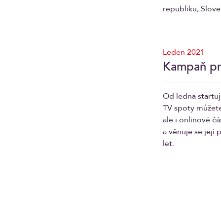
republiku, Slov
Leden 2021
Kampaň pr
Od ledna startu
TV spoty můžete 
ale i onlinové č
a věnuje se její
let.