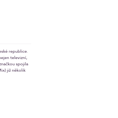
eské republice.
ejen televizní,
značkou spojila
x) již několik