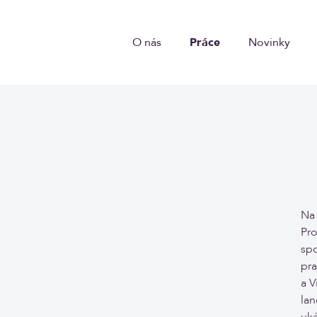
O nás
Práce
Novinky
Na 
Pro
spo
pra
a V
la
uká