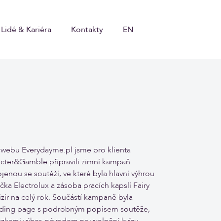
Lidé & Kariéra
Kontakty
EN
webu Everydayme.pl jsme pro klienta
cter&Gamble připravili zimní kampaň
jenou se soutěží, ve které byla hlavní výhrou
čka Electrolux a zásoba pracích kapslí Fairy
izir na celý rok. Součástí kampaně byla
nding page s podrobným popisem soutěže,
zkami výher, návodem na vyplnění kvízu